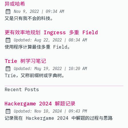
异或哈希
at
Nov 9, 2022
|
09:34 AM
Published:
又是只有我不会的科技。
更有效率地规划 Ingress 多重 Field
at
Updated:
Aug 22, 2022
|
08:34 AM
使用程序计算最佳多重 Field。
Trie 树学习笔记
at
Updated:
May 19, 2022
|
10:20 AM
Trie，又称前缀树或字典树。
Recent Posts
Hackergame 2024 解题记录
at
Updated:
Nov 10, 2024
|
09:43 PM
记录我在 Hackergame 2024 中解题的过程与思路