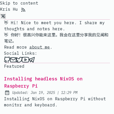
Skip to content
RSS Feed
Kris Hu
👋 Hi! Nice to meet you here. I share my
thoughts and notes here.
👋 你好！很高兴你能来这里。我会在这里分享我的见闻和
笔记。
Read more
about me
.
Social Links:
Me on Github
Send an email to me
Me on Twitter
My channel on YouTube
Contact me on Telegram
Featured
Installing headless NixOS on
Raspberry Pi
at
Updated:
Jan 19, 2025
|
12:29 PM
Installing NixOS on Raspberry Pi without
monitor and keyboard.