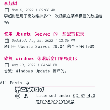
李超树
at
Nov 4, 2022
|
09:08 AM
Published:
李超树是用于高效维护多个一次函数在某点极值的数据结
构。
使用 Ubuntu Server 的一些配置记录
at
Updated:
Aug 25, 2022
|
12:36 PM
适用于 Ubuntu Server 20.04 的个人使用记录。
修复 Windows 休眠后窗口布局变化
at
Aug 10, 2022
|
04:46 PM
Published:
省流：Windows Update 搞坏的。
All Posts
Me on Github
Send an email to me
Me on Twitter
My channel on YouTube
Contact me on Telegram
Licensed under
CC BY 4.0
萌ICP备20220708号