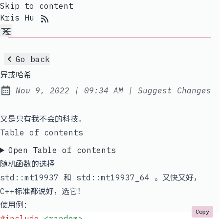
Skip to content
RSS Feed
Kris Hu
Go back
异或哈希
at
Nov 9, 2022
|
09:34 AM
|
Suggest Changes
Published:
又是只有我不会的科技。
Table of contents
Open Table of contents
随机函数的选择
std::mt19937
和
std::mt19937_64
。又快又好，
C++标准都说好，选它！
使用例：
Copy
#include
 <random>