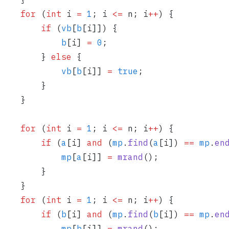
    for
 (
int
 i 
=
 1
; i 
<=
 n; i
++
) {
        if
 (
vb
[
b
[i]]) {
            b
[i] 
=
 0
;
        } 
else
 {
            vb
[
b
[i]] 
=
 true
;
        }
    }
    for
 (
int
 i 
=
 1
; i 
<=
 n; i
++
) {
        if
 (
a
[i] 
and
 (
mp
.
find
(
a
[i]) 
==
 mp
.
en
            mp
[
a
[i]] 
=
 mrand
();
        }
    }
    for
 (
int
 i 
=
 1
; i 
<=
 n; i
++
) {
        if
 (
b
[i] 
and
 (
mp
.
find
(
b
[i]) 
==
 mp
.
en
            mp
[
b
[i]] 
=
 mrand
();