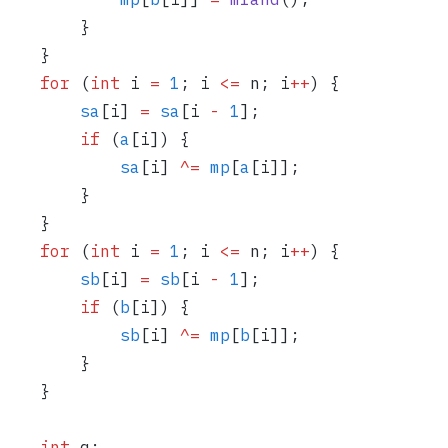
        }
    }
    for
 (
int
 i 
=
 1
; i 
<=
 n; i
++
) {
        sa
[i] 
=
 sa
[i 
-
 1
];
        if
 (
a
[i]) {
            sa
[i] 
^=
 mp
[
a
[i]];
        }
    }
    for
 (
int
 i 
=
 1
; i 
<=
 n; i
++
) {
        sb
[i] 
=
 sb
[i 
-
 1
];
        if
 (
b
[i]) {
            sb
[i] 
^=
 mp
[
b
[i]];
        }
    }
    int
 q;