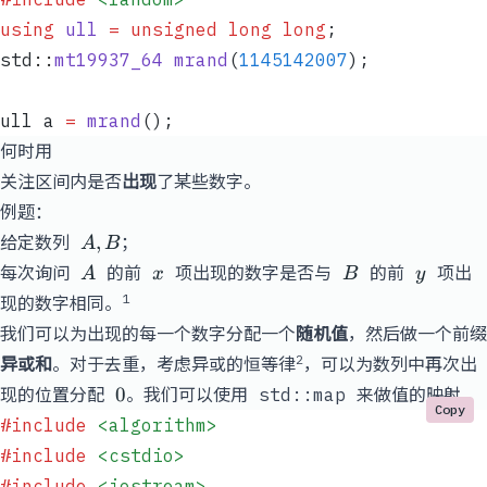
using
 ull
 =
 unsigned
 long
 long
;
std
::
mt19937_64
 mrand
(
1145142007
);
ull a 
=
 mrand
();
何时用
关注区间内是否
出现
了某些数字。
例题：
A,
,
给定数列
；
A
B
B
A
x
B
y
每次询问
的前
项出现的数字是否与
的前
项出
A
x
B
y
1
现的数字相同。
我们可以为出现的每一个数字分配一个
随机值
，然后做一个前缀
2
异或和
。对于去重，考虑异或的恒等律
，可以为数列中再次出
0
0
现的位置分配
。我们可以使用
std::map
来做值的映射。
Copy
#include
 <algorithm>
#include
 <cstdio>
#include
 <iostream>