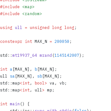
#include
 <map>
#include
 <random>
using
 ull
 =
 unsigned
 long
 long
;
constexpr
 int
 MAX_N 
=
 200050
;
std
::
mt19937_64
 mrand
(
1145142007
);
int
 a
[MAX_N]
,
 b
[MAX_N];
ull 
sa
[MAX_N]
,
 sb
[MAX_N];
std
::
map
<int
,
 bool>
 va
,
 vb;
std
::
map
<int
,
 ull
>
 mp;
int
 main
() {
    std
::
ios
::
sync_with_stdio
(
false
);