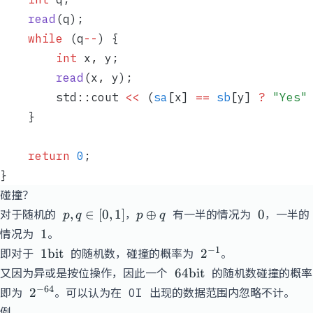
    read
(q);
    while
 (q
--
) {
        int
 x
,
 y;
        read
(x
,
 y);
        std
::
cout 
<<
 (
sa
[x] 
==
 sb
[y] 
?
 "Yes"
    }
    return
 0
;
}
碰撞？
p, q
p
0
,
∈
[
0
,
1
]
⊕
0
对于随机的
，
有一半的情况为
，一半的
p
q
p
q
\in
\oplus
1
1
情况为
。
[0,1]
q
1
2^{-1}
−
1
1
bit
2
即对于
的随机数，碰撞的概率为
。
\mathrm{bit}
64
64
bit
又因为异或是按位操作，因此一个
的随机数碰撞的概率
\mathrm{bit}
2^{-64}
−
64
2
即为
。可以认为在 OI 出现的数据范围内忽略不计。
例