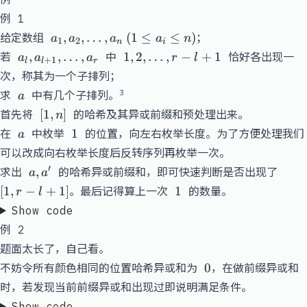
例 1
a_1,
,
,
…
,
(
1
≤
≤
)
给定数组
；
a
a
a
a
n
1
2
n
i
a_2,
a_l,
1, 2,
,
,
…
,
1
,
2
,
…
,
−
+
1
若
中
恰好各出现一
a
a
a
r
l
+
1
l
l
r
\dots,
a_{l+1},
\dots,
次，称其为一个子排列；
a_n \
\dots,
r-l+1
a
3
求
中有几个子排列。
a
(1 \le
a_r
[1,n]
[
1
,
a_i
]
首先将
的哈希及其异或前缀和预处理出来。
n
\le n)
a
1
1
在
中枚举
的位置，向左右枚举长度。为了方便处理我们
a
可以改成向右枚举长度后反转序列再枚举一次。
a,
[1,r-
′
,
求出
的哈希异或前缀和，即可快速判断是否出现了
a
a
a'
l+1]
1
[
1
,
−
+
1
]
1
。最后记得算上一次
的数量。
r
l
Show code
例 2
题面太长了，
自己看
。
0
0
不妨令所有颜色相同的位置哈希异或和为
，在做前缀异或和
时，若发现当前前缀异或和出现过即说明满足条件。
Show code