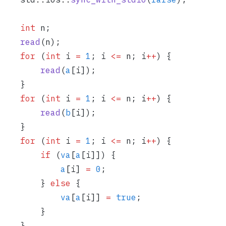
    int
 n;
    read
(n);
    for
 (
int
 i 
=
 1
; i 
<=
 n; i
++
) {
        read
(
a
[i]);
    }
    for
 (
int
 i 
=
 1
; i 
<=
 n; i
++
) {
        read
(
b
[i]);
    }
    for
 (
int
 i 
=
 1
; i 
<=
 n; i
++
) {
        if
 (
va
[
a
[i]]) {
            a
[i] 
=
 0
;
        } 
else
 {
            va
[
a
[i]] 
=
 true
;
        }
    }